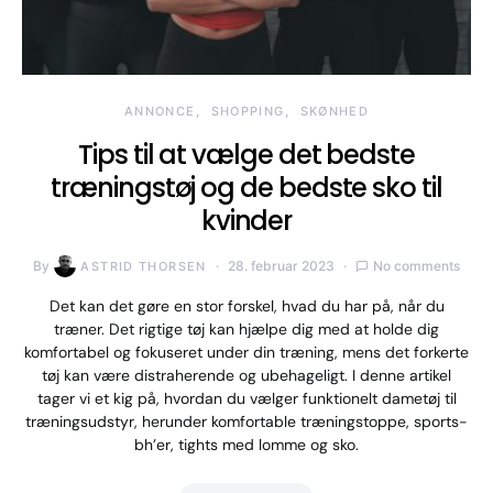
ANNONCE
SHOPPING
SKØNHED
Tips til at vælge det bedste
træningstøj og de bedste sko til
kvinder
By
28. februar 2023
No comments
ASTRID THORSEN
Det kan det gøre en stor forskel, hvad du har på, når du
træner. Det rigtige tøj kan hjælpe dig med at holde dig
komfortabel og fokuseret under din træning, mens det forkerte
tøj kan være distraherende og ubehageligt. I denne artikel
tager vi et kig på, hvordan du vælger funktionelt dametøj til
træningsudstyr, herunder komfortable træningstoppe, sports-
bh’er, tights med lomme og sko.