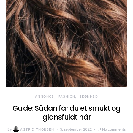
ANNONCE
FASHION
SKØNHED
Guide: Sådan får du et smukt og
glansfuldt hår
By
5. september 2022
No comments
ASTRID THORSEN