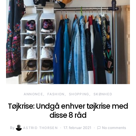
ANNONCE
FASHION
SHOPPING
SKØNHED
Tøjkrise: Undgå enhver tøjkrise med
disse 8 råd
By
17. februar 2021
No comments
ASTRID THORSEN