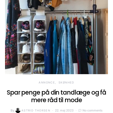
ANNONCE
SKØNHED
Spar penge på din tandlæge og få
mere råd til mode
By
22. maj 2023
No comments
ASTRID THORSEN