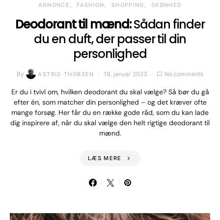
ANNONCE
FASHION
SHOPPING
SKØNHED
Deodorant til mænd:
Sådan finder
du en duft, der passer til din
personlighed
By
19. januar 2023
No comments
ASTRID THORSEN
Er du i tvivl om, hvilken deodorant du skal vælge? Så bør du gå
efter én, som matcher din personlighed – og det kræver ofte
mange forsøg. Her får du en række gode råd, som du kan lade
dig inspirere af, når du skal vælge den helt rigtige deodorant til
mænd.
LÆS MERE