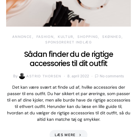
ANNONCE
FASHION
KULTUR
SHOPPING
SKØNHED
SPONSORERET INDLÆG
Sådan finder du de rigtige
accessories til dit outfit
By
8. april 2022
No comments
ASTRID THORSEN
Det kan være svært at finde ud af, hvilke accessories der
passer til ens outfit. Du har sikkert et par øreringe, som passer
til en af dine kjoler, men alle burde have de rigtige accessories
til ethvert outfit. Herunder kan du læse en lille guide til,
hvordan at du vælger de rigtige accessories til dit outfit, så du
altid kan matche tøj og smykker.
LÆS MERE