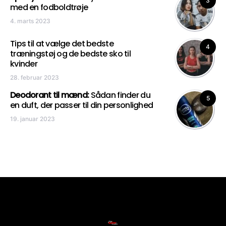
3
med en fodboldtrøje
4. marts 2023
Tips til at vælge det bedste
4
træningstøj og de bedste sko til
kvinder
28. februar 2023
Deodorant til mænd:
Sådan finder du
5
en duft, der passer til din personlighed
19. januar 2023